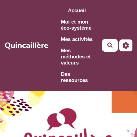
Aller au contenu principal
Accueil
Moi et mon
éco-système
Mes activités
Quincaillère
Mes
méthodes et
valeurs
Des
ressources