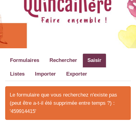
Formulaires
Rechercher
Saisir
Listes
Importer
Exporter
Le formulaire que vous recherchez n'existe pas
(peut être a-t-il été supprimée entre temps ?) :
'459914415'