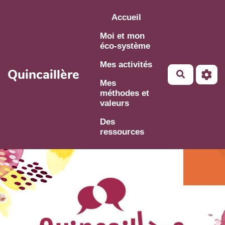
Aller au contenu principal
Accueil
Moi et mon
éco-système
Mes activités
Quincaillère
Mes
méthodes et
valeurs
Des
ressources