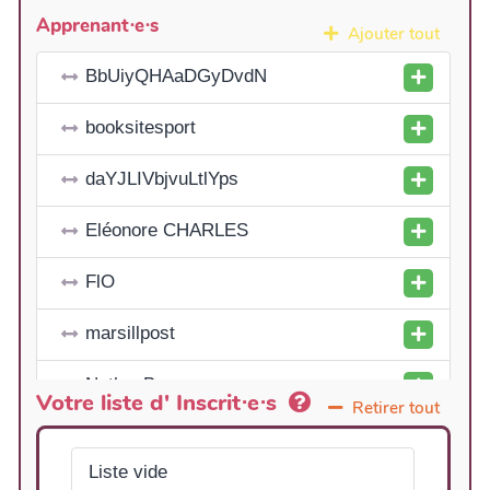
Apprenant⋅e⋅s
Ajouter tout
BbUiyQHAaDGyDvdN
booksitesport
daYJLIVbjvuLtlYps
Eléonore CHARLES
FlO
marsillpost
NathanBrown
Votre liste d' Inscrit⋅e⋅s
Retirer tout
PdzNiNeRvlEVHObvMKIX
Liste vide
rebeki2819