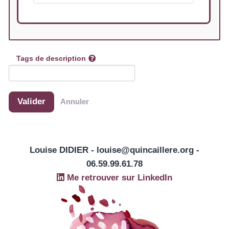
tEiGQGYUAmAJUUSfDRlvcp
tojiwa6759
Tags de description
totodamagescam
totodamagescamm
Valider
Annuler
totosafereult
WikiAdmin
Louise DIDIER - louise@quincaillere.org -
06.59.99.61.78
👔🪙 Your balance is 36,813.50 USDT
Me retrouver sur LinkedIn
👔🪙