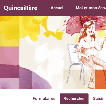
Aller au contenu principal
Quincaillère
Accueil
Moi et mon éco
Formulaires
Rechercher
Saisir