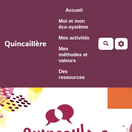
Aller au contenu principal
Accueil
Moi et mon
éco-système
Mes activités
Quincaillère
Mes
méthodes et
valeurs
Des
ressources