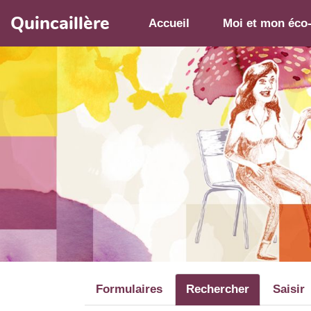
Aller au contenu principal
Quincaillère
Accueil
Moi et mon éco
Formulaires
Rechercher
Saisir