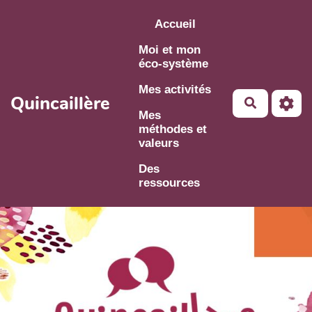
Aller au contenu principal
Accueil
Moi et mon
éco-système
Mes activités
Quincaillère
Mes
méthodes et
valeurs
Des
ressources