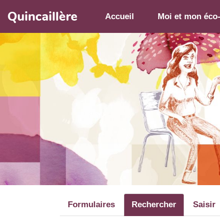
Aller au contenu principal
Quincaillère
Accueil
Moi et mon éco
Formulaires
Rechercher
Saisir