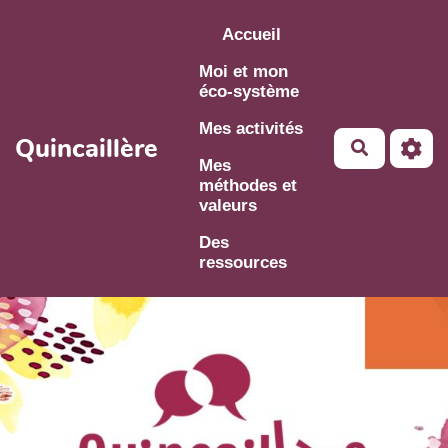
Aller au contenu principal
Accueil
Moi et mon
éco-système
Mes activités
Quincaillère
Mes
méthodes et
valeurs
Des
ressources