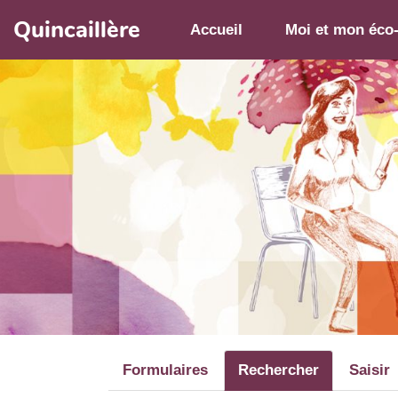
Aller au contenu principal
Quincaillère
Accueil
Moi et mon éco
Formulaires
Rechercher
Saisir