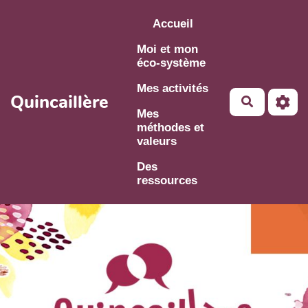
Aller au contenu principal
Accueil
Moi et mon
éco-système
Mes activités
Quincaillère
Mes
méthodes et
valeurs
Des
ressources