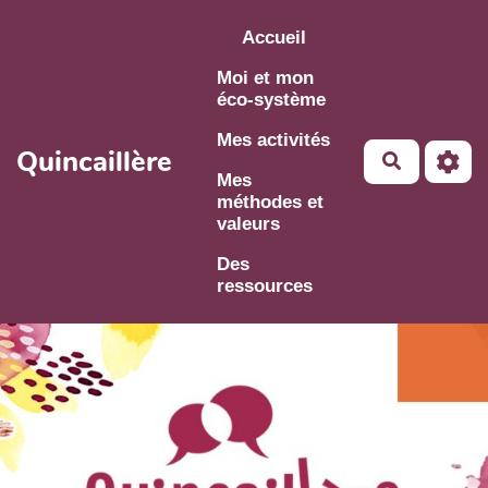
Aller au contenu principal
Accueil
Moi et mon
éco-système
Mes activités
Quincaillère
Mes
méthodes et
valeurs
Des
ressources