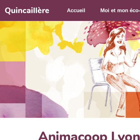
Aller au contenu principal
Quincaillère
Accueil
Moi et mon éco
Animacoop Lyon